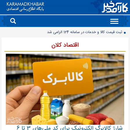
Toggle
navigation
ثبت قیمت کالا و خدمات در سامانه 124 الزامی شد
مصرف برق نزولی شد
اقتصاد کلان
پایان واگذاری سنتی پهنه های معدنی
افت ۳۴ درصدی فروش خودروسازان؛ ۱۵۵ هزار خودرو در چهار ماه فروخته شد
بازار لبنیات در انتظار بازگشت تقاضا
چرا قبوض برق برخی مشترکان افزایش چند برابری داشت؟
گروه کالاهایی که مشمول واردات با ارز اشخاص شدند
پرشدگی سدها به 58درصد رسید
چگونه به «کیف پول ایران» وصل شویم؟
رانت میلیاردی واردات خودرو
شارژ کالابرگ الکترونیک برای کد ملی‌های 3 تا 6