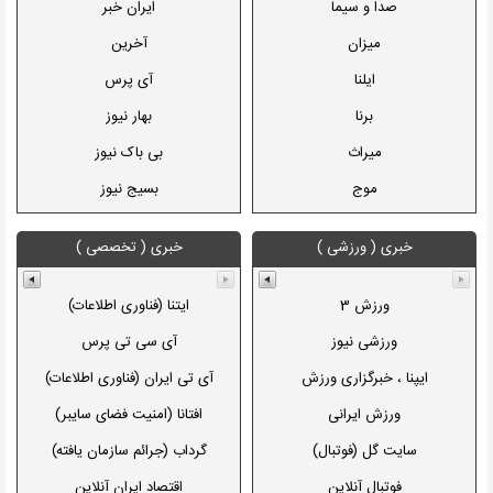
صدا و سيما
ايران خبر
ميزان
آخرين
ایلنا
آی پرس
برنا
بهار نيوز
میراث
بی باک نيوز
موج
بسیج نيوز
شانا
بولتن نيوز
خبری ( ورزشی )
خبری ( تخصصی )
رسا
پارسینه
قرآن
تابناک
ورزش 3
ايتنا (فناوری اطلاعات)
تقريب
تريبون
ورزشی نيوز
آی سی تی پرس
شبستان
تيترآنلاين
ايپنا ، خبرگزاری ورزش
آی تی ايران (فناوری اطلاعات)
دانش آموزی
تعامل نيوز
ورزش ايرانی
افتانا (امنيت فضای سايبر)
دفاع مقدس
تعادل نيوز
سايت گل (فوتبال)
گرداب (جرائم سازمان يافته)
ابنا
جهان
فوتبال آنلاين
اقتصاد ايران آنلاين