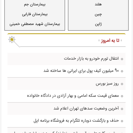
هلند
بیمارستان جم
چین
بیمارستان فارابی
ژاپن
بیمارستان شهید مصطفی خمینی
هند
بیمارستان چشم پزشکی نور
تا به امروز
دانمارک
بیمارستان رازی
فنلاند
بیمارستان لقمان حکیم
انتقال تورم خودرو به بازار خدمات
مجارستان
بیمارستان قلب و عروق شهید
90 میلیون کیف پول برای ایرانی ها ساخته شد
رجایی
سوییس
مرکز قلب تهران
فرانسه
بیمارستان مهر
روز سبز بورس
برزیل
بیمارستان شریعتی
معمای قیمت سکه امامی و بهار آزادی در دادگاه خانواده
ترکمنستان
بیمارستان فیروزگر
آخرین وضعیت سدهای تهران اعلام شد
بیمارستان روزبه
حذف و بازگشت دوباره تلگرام به فروشگاه برنامه اپل
بیمارستان شهید فهمیده
بیمارستان صدر