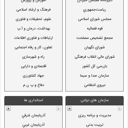
دبیرخانه مجلس خبرگان
آموزش و پرورش
Boston Globe
شبکه آی فیلم
رياست‌جمهوري
فرهنگ و ارشاد اسلامی
Chicago Tribune
شبکه پرس تی وی
مجلس شورای اسلامی
علوم، تحقیقات و فناوری
Los angeles times
ایران سیما
قوه قضائیه
بهداشت، درمان و آ.پ
CS Monitor
شبکه سحر
مجمع تشخیص مصلحت
ارتباطات و فناوری اطلاعات
Guardian
شبکه الکوثر
شورای نگهبان
تعاون، کار و رفاه اجتماعی
Independent
شبکه العالم
شورای عالی انقلاب فرهنگی
راه و شهرسازی
Financial Times
رادیو قرآن
بازرسی کل کشور
اقتصادی و دارایی
Wall Street Journal
رادیو معارف
سازمان صدا و سیما
جهاد کشاورزی
Jerusalem Post
راديو ايران
نیروی انتظامی
دفاع و پ ن م
Le Figaro
رادیو گفتگو
دادستانی کل کشور
صنعت، معدن و تجارت
سازمان های دولتی
استانداری ها
Le Monde
رادیو پیام
سازمان ثبت و اسناد املاك
دادگستری
سیما فیلم
سازمان زندان ها
نفت
مدیریت و برنامه ریزی
آذربايجان شرقي
روزنامه رسمی
نیرو
تربیت بدنی
آذربايجان غربي