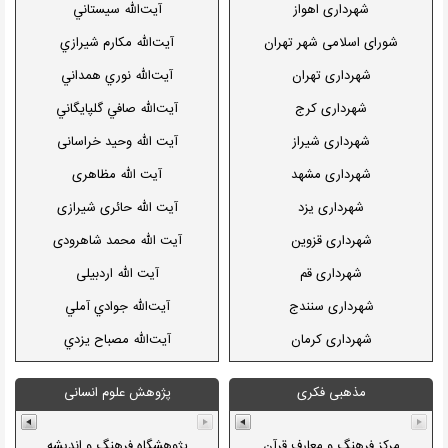
کتابخانه ملی
كرمان
شهرداری اهواز
آيت‌الله سيستاني
سازمان بازنشستگی کشوری
كرمانشاه
شورای اسلامی شهر تهران
آيت‌الله مكارم شيرازي
شورای عالی مناطق آزاد
كهگيلويه و بويراحمد
شهرداری تهران
آيت‌الله نوري همداني
ستاد امر به معروف و نهی از منکر
گلستان
شهرداری کرج
آيت‌الله صافي گلپايگاني
گيلان
شهرداری شیراز
آيت الله وحيد خراسانی
لرستان
شهرداری مشهد
آیت الله مظاهری
مازندران
شهرداری یزد
آیت الله حائری شیرازی
مركزي
شهرداری قزوين
آیت الله محمد شاهرودی
هرمزگان
شهرداری قم
آیت الله اردبیلی
همدان
شهرداری سنندج
آيت‌الله جوادي آملي
يزد
شهرداری كرمان
آيت‌الله مصباح يزدي
شهرداری كرمانشاه
آیت الله بهشتی
مذهبی فکری
پژوهش علوم انسانی
شهرداری خرم آباد
آیت الله احمدی فقیه
شهرداری بندر عباس
بانوی مجتهده صفاتی
مرکز فرهنگ و معارف قرآن
پژوهشگاه فرهنگ و اندیشه