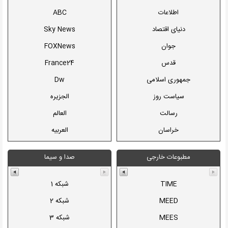
اطلاعات
ABC
یالثارات
دنیای اقتصاد
Sky News
598
جوان
FOXNews
قدس
France24
جمهوری اسلامی
Dw
سياست روز
الجزیره
رسالت
العالم
خراسان
العربیه
معاونت امور مطبوعاتی و اطلاع
المنار
مطبوعات خارجی
صدا و سیما
رسانی
مطالعات و برنامه ریزی رسانه ها
AP
انجمن روزنامه نگاران مسلمان
reuters
TIME
شبکه 1
AFP
MEED
شبکه 2
Interfax
MEES
شبکه 3