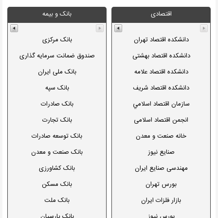
پارک علم و فناوري پرديس
دانشگاه ع.پ اردبيل
شهاب مرادی
صنعتي شاهرود
اقتصادی
بانک و بیمه
پارک علم و فناوري خراسان
دانشگاه ع.پ اروميه
صنعتي شيراز
پارک علم و فناوري سمنان
دانشگاه ع.پ تبريز
دانشکده اقتصاد تهران
بانک مرکزی
منابع طبيعي گرگان
پارک علم و فناوري فارس
دانشگاه ع.پ شيراز
دانشکده اقتصاد بهشتی
صندوق ضمانت سرمایه گذاری
قم
پارک علم و فناوري گيلان
تعاون
دانشگاه ع.پ ياسوج
دانشکده اقتصاد علامه
بانک ملی ایران
لرستان
پارک علم و فناوري يزد
دانشگاه ع.پ هرمزگان
دانشکده اقتصاد شریف
بانک سپه
ياسوج
موسسه فرهنگی و اطلاع رساني
دانشگاه ع.پ اصفهان
سازمان اقتصاد اسلامي
بانک صادرات
نمايه
کاشان
دانشگاه ع.پ اهواز
انجمن اقتصاد اسلامی
بانک تجارت
کردستان
دانشگاه ع.پ بابل
خانه صنعت و معدن
بانک توسعه صادرات
دانشگاه ع.پ بوشهر
صنایع نیوز
بانک صنعت و معدن
دانشگاه ع.پ بیرجند
مهندسی صنایع ایران
بانک کشاورزی
دانشگاه ع.پ رفسنجان
بورس تهران
بانک مسکن
دانشگاه ع.پ زنجان
بازار فلزات ایران
بانک ملت
دانشگاه ع.پ سمنان
بورس نیوز
بانک پارسیان