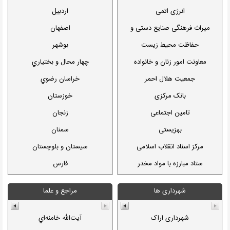
بنیاد مستضعفان
انرژی اتمی
اردبيل
مرکز بررسی های استراتژیک
میراث فرهنگی صنایع دستی و
اصفهان
گردشگری
مرکز تحقيقات استراتژیک مجمع
حفاظت محیط زیست
بوشهر
بنیاد ملی نخبگان
معاونت امور زنان و خانواده
چهار محال و بختياري
جمعیت هلال احمر
خراسان رضوي
بانک مرکزی
خوزستان
تامین اجتماعی
زنجان
بهزیستی
سمنان
مرکز اسناد انقلاب اسلامی
سيستان و بلوچستان
ستاد مبارزه با مواد مخدر
فارس
بنیاد شهید و امور ایثارگران
قزوين
شهرداری ها
مراجع و علما
مرکز آمار ایران
قم
شورای عالی اطلاع رسانی
كردستان
شهرداری اراک
آيت‌الله خامنه‌اي