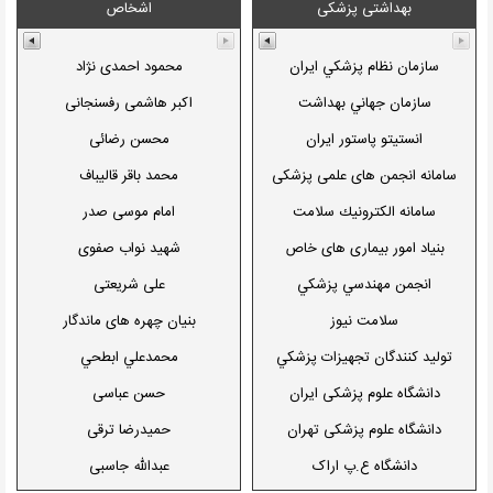
بهداشتی پزشکی
اشخاص
ايلام
پژوهشگاه ژنتیک و زیست فناوری
دانلود بوک
بوعلي سينا
پژوهشگاه زلزله
کتابخانه تبیان
سازمان نظام پزشکي ايران
محمود احمدی نژاد
بيرجند
پژوهشگاه مواد
جیره کتاب
سازمان جهاني بهداشت
اکبر هاشمی رفسنجانی
پيام نور
پژوهشکده رويان
انتشارات سروش
انستيتو پاستور ايران
محسن رضائی
جامع علمي-کاربردي
پژوهشکده صنايع رنگ
انتشارات امیرکبیر
سامانه انجمن های علمی پزشکی
محمد باقر قاليباف
خليج فارس
ایرانی
مرکز پژوهشهاي شيمي
سامانه الكترونيك سلامت
امام موسی صدر
رازي
مرکز علوم پايه زنجان
بنیاد امور بیماری های خاص
شهید نواب صفوی
زنجان
مرکز ملي اقيانوس شناسي
انجمن مهندسي پزشكي
علی شریعتی
سمنان
شهرک علمي و تحقيقاتي اصفهان
سلامت نیوز
بنیان چهره های ماندگار
سيستان و بلوچستان
موسسه پژوهش آموزش عالي
توليد كنندگان تجهيزات پزشكي
محمدعلي ابطحي
شاهد
پایگاه اطلاعات علمی
دانشگاه علوم پزشکی ایران
حسن عباسی
شهيد باهنر کرمان
پارک علم و فناوري تبريز
دانشگاه علوم پزشکی تهران
حميدرضا ترقی
شهيد چمران اهواز
پارک علم و فناوري اراك
دانشگاه ع.پ اراک
عبدالله جاسبی
شيراز