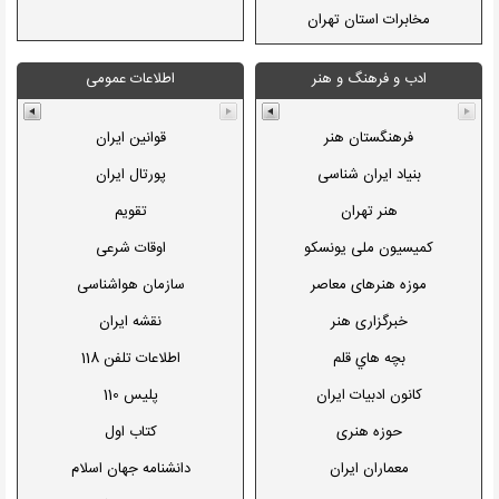
دانشگاه ع.پ قم
اطلاعات رسانی مناقصات
مؤسسه اعتباری عسکریه
مخابرات استان تهران
موسسه دين و اقتصاد
مؤسسه اعتباری نور
همراه اول
ادب و فرهنگ و هنر
اطلاعات عمومی
بانک توسعه اسلامی
مؤسسه اعتباری آرمان
ایرانسل
WORLDBANK
تالیا
فرهنگستان هنر
قوانين ايران
سازمان گسترش (ايدرو)
بنیاد ایران شناسی
پورتال ایران
توسعه معادن (ايميدرو)
هنر تهران
تقویم
ایران خودرو
کمیسیون ملی یونسکو
اوقات شرعی
سایپا
موزه هنرهای معاصر
سازمان هواشناسی
احداث صنعت
خبرگزاری هنر
نقشه ایران
آلومينيم ايران
بچه هاي قلم
اطلاعات تلفن 118
صنایع مس ايران
کانون ادبیات ایران
پلیس 110
ذوب آهن اصفهان
حوزه هنری
کتاب اول
فولاد مبارکه
معماران ایران
دانشنامه جهان اسلام
كشتي سازي فرا ساحل