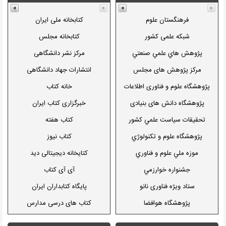
بنياد مطالعات قفقاز
فردوسی
مؤسسه مطالعات آمریکا
دانشگاه مذاهب اسلامي
فرهنگستان علوم
کتابخانه ملی ایران
ديدبان روسيه
دانشگاه اديان و مذاهب
شبکه علمی کشور
کتابخانه مجلس
دفاع مقدس
دانشگاه قرآن و حديث
پژوهش هاي علمي صنعتي
مرکز نشر دانشگاهی
بنیاد تاریخ پژوهی و دانشنامه
تبریز
مرکز پژوهش های مجلس
انتشارات جهاد دانشگاهی
انقلاب اسلامی
صبح
صنعتی سهند
پژوهشگاه علوم و فناوری اطلاعات
خانه کتاب
كاتبان
گیلان
پژوهشگاه دانش های بنیادی
خبرگزاری کتاب ایران
مازندران
تحقيقات سياست علمي کشور
کتاب هفته
یزد
پژوهشگاه علوم و تکنولوژي
کتاب نیوز
پيشرفته
شهرکرد
موزه ملي علوم و فناوري
کتایخانه دیجیتالی دید
اراک
جشنواره خوارزمي
آی آی کتاب
اردبیل
ستاد ویژه فناوری نانو
پایگاه کتابداران ایران
اروميه
پژوهشگاه هوافضا
کتاب های درسی مدارس
الزهرا
پژوهشگاه پلیمر و پتروشیمی
میراث مکتوب