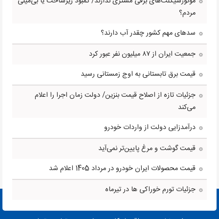
موتورسیکلت‌های برقی مشتری ندارند/ کمبود زیرساخت یا بی‌میلی
مردم؟
بیمارستان ساسان
بیمارستان و زایشگاه اقبال
سدهای مهم کشور چقدر آب دارند؟
بیمارستان و زایشگاه عیوض زاده
جمعیت ایران از ۸۷ میلیون نفر عبور کرد
(سورنا)
بیمارستان بهارلو
قیمت برق تابستانی به اوج زمستانی رسید
بیمارستان پارسا
جزئیات تازه از اصلاح قیمت بنزین/ دولت زمان اجرا را اعلام
بیمارستان البرز کرج
می‌کند
بیمارستان ابن سینا
درآمدزایی دولت از واردات خودرو
بیمارستان سینا
بیمارستان لولاگر
قیمت گوشت و مرغ پایین‌تر نمی‌آید
بیمارستان ابن سینا و دکتر حجازی
قیمت محصولات ایران خودرو در مرداد 1405 اعلام شد
بیمارستان ام البنین
جزئیات تورم خوراکی ها در تیرماه
بیمارستان امام رضا(ع)
بیمارستان امید مشهد