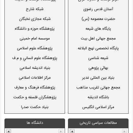
اسلامی
شهرداری قشم
استاد محسن قرائتی
آستان قدس رضوی
شبکه شارح
شهرداری همدان
استاد حسین انصاریان
حضرت معصومه (س)
شبکه مجازی نخبگان
تابش کوثر
پایگاه های شیعه
پژوهشگاه حوزه و دانشگاه
مجمع جهانی اهل بیت
موسسه امام خمینی
پایگاه تخصصی نهج البلاغه
پژوهشگاه علوم اسلامی
شیعه شناسی
پژوهشگاه علوم انساني و م.ف
بهائی پژوهی
بنیاد اندیشه اسلامی
بنیاد بین المللی غدیر
مرکز اطلاعات اسلامی
مجمع جهانی تقریب مذاهب
پژوهشگاه فرهنگ و معارف
باشگاه اندیشه
پژوهشگران فلسفه و حکمت
مرکز اسلامی انگلیس
بنیاد حکمت صدرا
کانون اندیشه جوان
انجمن جامعه شناسی ایران
مطالعات سیاسی تاریخی
دانشگاه ها
تبیان
قوانين ايران