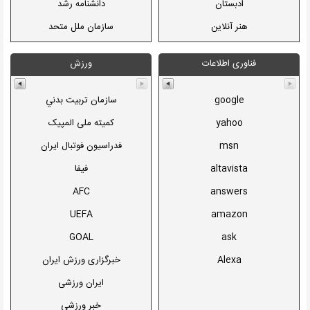
ادبستان
دانشنامه رشد
تراكتور سازي ايران
هنر آنلاین
سازمان ملل متحد
دخانیات ایران
فرهنگی هنری شهرداری
ویکی پدیا
فناوری اطلاعات
ورزش
ایران تئاتر
بریتانیکا
بنیاد فارابی
کتاب زرد ایران
google
سازمان تربيت بدني
بنیاد رودکی
دیکشنری پارس
yahoo
کمیته ملی المپیک
انجمن سینمای جوانان
لغت نامه آریانپور
msn
فدراسيون فوتبال ايران
جشنواره فیلم فجر
کتب مرجع دانلود کتاب الکترونیكي
altavista
فيفا
رسانه های تصویری
تلفن همراه
AFC
answers
فیلم نیوز
فروشگاه اینترنتی ایستگاه
UEFA
amazon
خانه عکاسان ایران
GOAL
ask
انجمن طراحان گرافیک
Alexa
خبرگزاری ورزش ایران
ایران کارتون
ایران ورزشی
موسسه گل آقا
خبر ورزشی