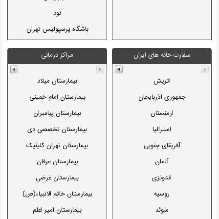
انجمن خوشنویسان ایران
نود
انجمن شاعران ایران
باشگاه پرسپولیس تهران
هارمونیا
باشگاه استقلال تهران
سفارت خانه های ایران
مراکز درمانی
سید مرتضی آوینی
باشگاه سپاهان اصفهان
موسیقی هنری ایران
شطرنج ایران
اتریش
بیمارستان میلاد
محمود فرشچیان
شبکه ورزش
جمهوری آذربایجان
بیمارستان امام خمینی
محمد رضا شجریان
مجید جلالی
ارمنستان
بیمارستان پیامبران
سهراب سپهری
فدراسیون پهلوانی و زورخانه ای
استرالیا
بیمارستان تخصصی دی
ایران
محمد رضا سرشار
آفریقای جنوبی
بیمارستان تهران کلینیک
علیرضا قزوه
آلمان
بیمارستان عرفان
محمد رضا زایری
اندونزی
بیمارستان غرضی
فرش ایران
روسیه
بیمارستان خاتم الانبیاء(ص)
پژوهشگاه میراث فرهنگی و
سوئد
بیمارستان امیر اعلم
گردشگری