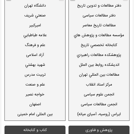
بصیرت
حقوق
دفتر مطالعات‏‏‏ و تدوین تاریخ
دانشگاه تهران
پایگاه رشد
انجمن روانشناسی ایران
دفتر مطالعات سیاسی
صنعتي شريف
حدیث نت
موسسه مطالعات و پژوهشهاي
مطالعات تاريخ معاصر
اميركبير
حقوقي شهر دانش
اسلام کوئست
موسسه فرهنگی و اطلاع رساني
مؤسسه مطالعات و پژوهش هاي
علامه طباطبايي
نمايه
سياسي
پاسخگو
كتابخانه تخصصي تاريخ
علم و فرهنگ
پرسمان
پژوهشكده مطالعات راهبردي
آزاد اسلامی
موسسه فرهنگی آرماگدون
اندیشکده روابط بین الملل
شهيد بهشتي
بنیاد اسلامی رسالت
مطالعات بين المللي تهران
تربیت مدرس
ستاد عمره دانشجویی
مركز اسناد انقلاب
علم و صنعت
بانك نرم افزارهاي مذهبي
انجمن علوم سیاسی
خواجه نصير
ره پویان وصال
انجمن مطالعات سیاسی
اصفهان
ختم قرآن مجید
ايراس (روسیه، آسیای میانه)
بین المللی امام خمینی
رحما
NewsIBN (غرب آسيا و شمال
صنعتی اصفهان
پژوهش و فناوری
کتاب و کتابخانه
آفريقا)