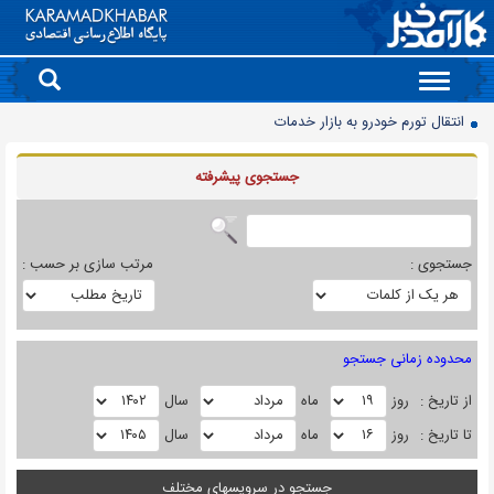
Toggle
navigation
انتقال تورم خودرو به بازار خدمات
90 میلیون کیف پول برای ایرانی ها ساخته شد
جستجوی پيشرفته
روز سبز بورس
معمای قیمت سکه امامی و بهار آزادی در دادگاه خانواده
آخرین وضعیت سدهای تهران اعلام شد
جستجوی :
مرتب سازی بر حسب :
حذف و بازگشت دوباره تلگرام به فروشگاه برنامه اپل
موتورسیکلت‌های برقی مشتری ندارند/ کمبود زیرساخت یا بی‌میلی مردم؟
محدوده زمانی جستجو
سدهای مهم کشور چقدر آب دارند؟
جمعیت ایران از ۸۷ میلیون نفر عبور کرد
از تاريخ :
روز
ماه
سال
قیمت برق تابستانی به اوج زمستانی رسید
تا تاريخ :
روز
ماه
سال
جستجو در سرويسهای مختلف