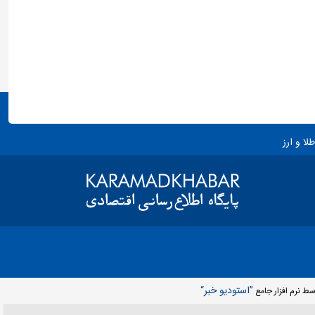
طلا و ارز
”استوديو خبر“
سط نرم افزار جامع