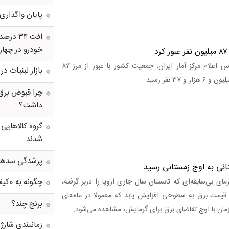
پایان واگذاری
خودرو در چهار
د
کارآمد خبر: بر اساس اعلام مرکز آمار ایران، جمعیت کشور با عبور از مرز ۸۷
بازار لبنیات د
چرا قبوض برق
داشت؟
گروه کالاهایی
شدند
پرشدگی سدها به 58درصد
انی به اوج زمستانی رسید
چگونه به «کی
مای بی‌سابقه‌ای که تابستان سال جاری اروپا را دربر گرفته،
مت برق به سطوحی افزایش یابد که معمولا در ماه‌های
برنج چند؟
ان با اوج تقاضای برق برای گرمایش، مشاهده می‌شود.
زمانبندی شارژ 