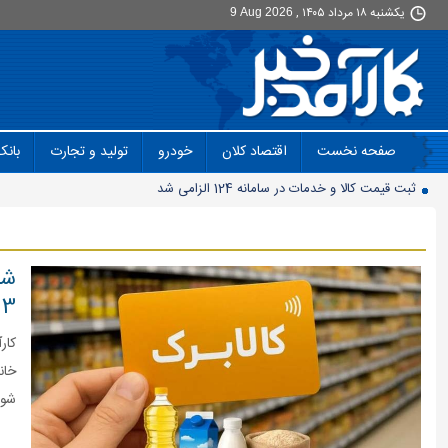
يکشنبه ۱۸ مرداد ۱۴۰۵ ,
9 Aug 2026
صفحه نخست
اقتصاد کلان
خودرو
تولید و تجارت
بانک
ثبت قیمت کالا و خدمات در سامانه 124 الزامی شد
مصرف برق نزولی شد
پایان واگذاری سنتی پهنه های معدنی
شا
افت ۳۴ درصدی فروش خودروسازان؛ ۱۵۵ هزار خودرو در چهار ماه فروخته شد
3 تا 6
بازار لبنیات در انتظار بازگشت تقاضا
کار
چرا قبوض برق برخی مشترکان افزایش چند برابری داشت؟
گروه کالاهایی که مشمول واردات با ارز اشخاص شدند
شود
پرشدگی سدها به 58درصد رسید
چگونه به «کیف پول ایران» وصل شویم؟