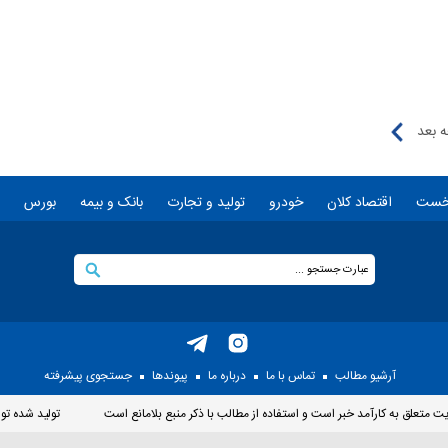
 بعد
خست
اقتصاد کلان
خودرو
تولید و تجارت
بانک و بیمه
بورس
آرشیو مطالب
تماس با ما
درباره ما
پيوندها
جستجوی پيشرفته
متعلق به کارآمد خبر است و استفاده از مطالب با ذکر منبع بلامانع است
توليد شده تو