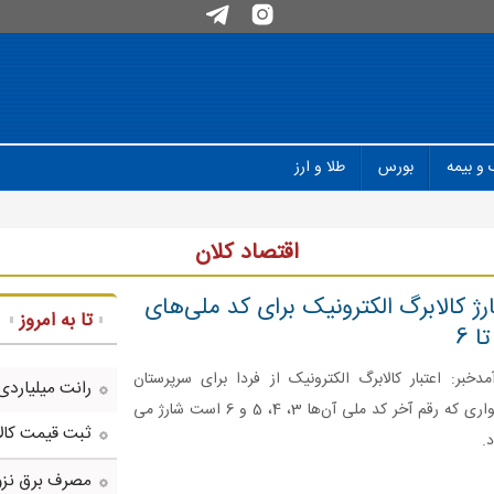
 و بیمه
بورس
طلا و ارز
اقتصاد کلان
رژ کالابرگ الکترونیک برای کد ملی‌های
تا به امروز
آمدخبر: اعتبار کالابرگ الکترونیک از فردا برای سرپرستان
رانت میلیاردی
خانواری که رقم آخر کد ملی آن‌ها 3، 4، 5 و 6 است شارژ می
ثبت قیمت کالا و خد
.
مصرف برق نزو