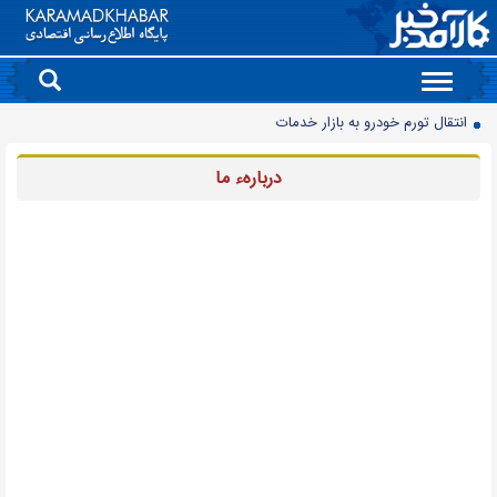
Toggle
navigation
انتقال تورم خودرو به بازار خدمات
90 میلیون کیف پول برای ایرانی ها ساخته شد
دربارهء ما
روز سبز بورس
معمای قیمت سکه امامی و بهار آزادی در دادگاه خانواده
آخرین وضعیت سدهای تهران اعلام شد
حذف و بازگشت دوباره تلگرام به فروشگاه برنامه اپل
موتورسیکلت‌های برقی مشتری ندارند/ کمبود زیرساخت یا بی‌میلی مردم؟
سدهای مهم کشور چقدر آب دارند؟
جمعیت ایران از ۸۷ میلیون نفر عبور کرد
قیمت برق تابستانی به اوج زمستانی رسید