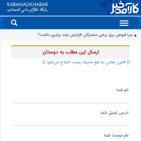
Toggle
navigation
چرا قبوض برق برخی مشترکان افزایش چند برابری داشت؟
گروه کالاهایی که مشمول واردات با ارز اشخاص شدند
ارسال اين مطلب به دوستان
پرشدگی سدها به 58درصد رسید
(( قانون معادن به نفع محیط زیست اصلاح می‌شود ))
چگونه به «کیف پول ایران» وصل شویم؟
برنج چند؟
زمانبندی شارژ کالابرگ تغییر کرد
نام شما
انتقال تورم خودرو به بازار خدمات
90 میلیون کیف پول برای ایرانی ها ساخته شد
روز سبز بورس
آدرس ايميل شما
معمای قیمت سکه امامی و بهار آزادی در دادگاه خانواده
نام دوست شما