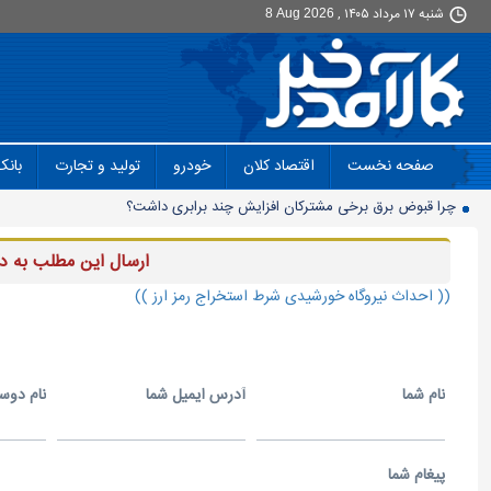
شنبه ۱۷ مرداد ۱۴۰۵ ,
8 Aug 2026
صفحه نخست
اقتصاد کلان
خودرو
تولید و تجارت
بانک
چرا قبوض برق برخی مشترکان افزایش چند برابری داشت؟
گروه کالاهایی که مشمول واردات با ارز اشخاص شدند
پرشدگی سدها به 58درصد رسید
ارسال اين مطلب به د
چگونه به «کیف پول ایران» وصل شویم؟
(( احداث نیروگاه خورشیدی شرط استخراج رمز ارز ))
برنج چند؟
زمانبندی شارژ کالابرگ تغییر کرد
نام شما
آدرس ايميل شما
نام دوس
انتقال تورم خودرو به بازار خدمات
90 میلیون کیف پول برای ایرانی ها ساخته شد
روز سبز بورس
پيغام شما