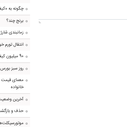
چگونه به «کی
برنج چند؟
زمانبندی شارژ 
انتقال تورم خو
90 میلیون کیف پول برای ایرانی ها ساخته شد
روز سبز بورس
معمای قیمت سک
خانواده
آخرین وضعیت 
حذف و بازگشت د
موتورسیکلت‌ها