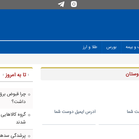
 و بیمه
بورس
طلا و ارز
وستان
تا به امروز
چرا قبوض برق
داشت؟
ت شما
آدرس ايميل دوست شما
گروه کالاهایی
شدند
پرشدگی سدها به 58درصد