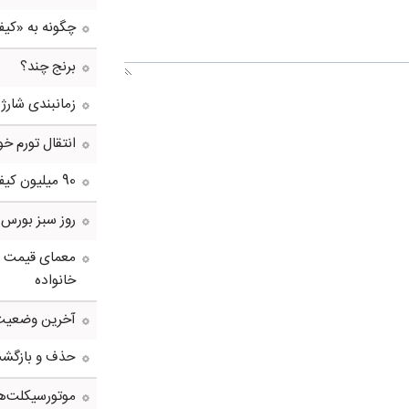
چگونه به «کی
برنج چند؟
زمانبندی شارژ 
انتقال تورم خو
90 میلیون کیف پول برای ایرانی ها ساخته شد
روز سبز بورس
معمای قیمت سک
خانواده
آخرین وضعیت 
حذف و بازگشت د
موتورسیکلت‌ها