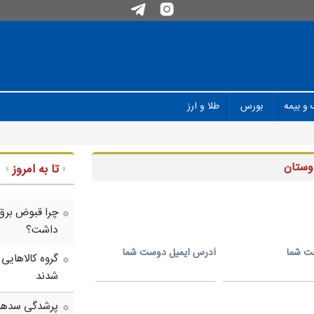
 و بیمه
بورس
طلا و ارز
وستان
تا به امروز
چرا قبوض برق
داشت؟
ت شما
آدرس ايميل دوست شما
گروه کالاهایی
شدند
پرشدگی سدها به 58درصد