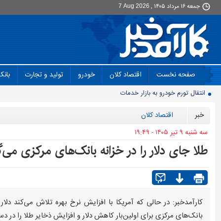
جمعه ۱۶ مرداد ۱۴۰۵ ,
7 Aug 2026
صفحه نخست
اقتصاد کلان
خودرو
تولید و تجارت
بانک
90 میلیون کیف پول برای ایرانی ها ساخته شد
روز سبز بورس
خبر
اقتصاد کلان
معمای قیمت سکه امامی و بهار آزادی در دادگاه خانواده
سه شنبه ۹ تير ۱۴۰۵ - ۱۹:۴۹
آخرین وضعیت سدهای تهران اعلام شد
طلا جای دلار را در خزانه بانک‌های مرکزی می‌گ
حذف و بازگشت دوباره تلگرام به فروشگاه برنامه اپل
موتورسیکلت‌های برقی مشتری ندارند/ کمبود زیرساخت یا بی‌میلی مردم؟
سدهای مهم کشور چقدر آب دارند؟
جمعیت ایران از ۸۷ میلیون نفر عبور کرد
کارآمدخبر: در حالی که آمریکا با افزایش نرخ بهره تلاش می‌کند دلا
بانک‌های مرکزی برای اولین‌بار کاهش دلار و افزایش ذخایر طلا را در دستور
قیمت برق تابستانی به اوج زمستانی رسید