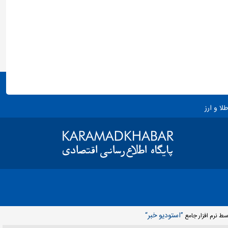
طلا و ارز
”استوديو خبر“
سط نرم افزار جامع