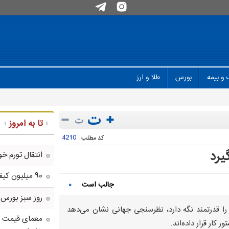
 و بیمه
بورس
طلا و ارز
تا به امروز
4210
کد مطلب :
یرد
انتقال تورم خو
90 میلیون کیف پول برای ایرانی ها ساخته شد
جالب است
۰
روز سبز بورس
ر را قدرتمند نگه دارد، نظرسنجی جهانی نشان می‌دهد
معمای قیمت سک
 کار قرار داده‌اند.