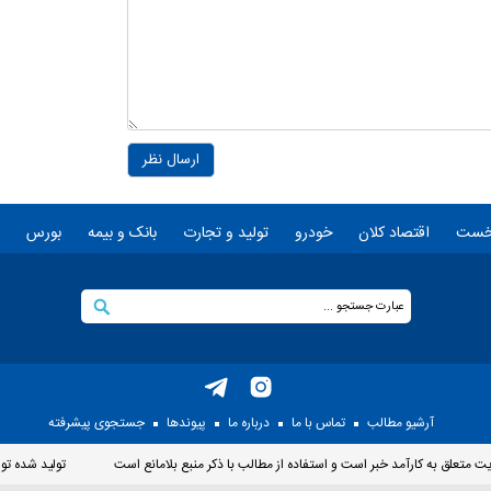
ارسال نظر
خست
اقتصاد کلان
خودرو
تولید و تجارت
بانک و بیمه
بورس
آرشیو مطالب
تماس با ما
درباره ما
پيوندها
جستجوی پيشرفته
متعلق به کارآمد خبر است و استفاده از مطالب با ذکر منبع بلامانع است
توليد شده تو