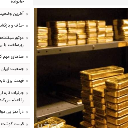
خانواده
آخرین وضعیت 
حذف و بازگشت د
موتورسیکلت‌ها
زیرساخت یا بی
سدهای مهم کش
جمعیت ایران از ۸۷ میلیون نفر عبو
قیمت برق تابس
جزئیات تازه ا
را اعلام می‌کند
درآمدزایی دول
قیمت گوشت و م