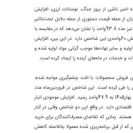
 اخیر ناشی از بروز جنگ، نوسانات ارزی، افزایش
ان از جمله قیمت دستوری از جمله دلایل تحت‌تاثیر
قرار دادن این شاخص بوده‌اند. در این میان، قیمت خرید مواد اولیه نیز عدد 93.8واحد را نشان می‌دهد که در مقایسه با
فروردین‌ماه که این عدد روی 58.6واحد قرار داشته، حکایت از افزایش 60واحدی این شاخص دارد. در این بین، افزایش
اولیه و سایر نهاده‌ها موجب گرانی مواد اولیه شده و
ت و خدمات در ماه‌های آینده را ایجاد کرده است.
ان فروش محصولات با افت چشم‌گیری مواجه شده،
شی را طی کرده است. این شاخص در فروردین‌ماه عدد
29.3واحدی را نشان می‌داد؛ اما با رشد 63.4واحدی در دومین ماه بهار1405 به 47.9واحد رسید. افزایش موجودی انبار
قتصادی دارد. در واقع این دو شاخص وقتی در کنار
 هستند. زمانی که تقاضای مصرف‌کنندگان برای خرید
که از قبل برنامه‌ریزی شده معمولا بلافاصله کاهش