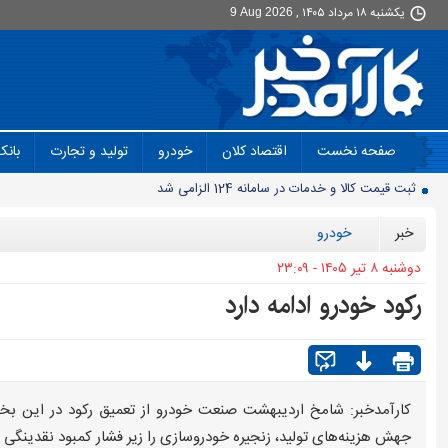
يکشنبه ۱۸ مرداد ۱۴۰۵ ,
9 Aug 2026
صفحه نخست
اقتصاد کلان
خودرو
تولید و تجارت
بانک
ثبت قیمت کالا و خدمات در سامانه 124 الزامی شد
مصرف برق نزولی شد
خبر
خودرو
پایان واگذاری سنتی پهنه های معدنی
دوشنبه ۸ تير ۱۴۰۵ - ۲۳:۰۹
افت ۳۴ درصدی فروش خودروسازان؛ ۱۵۵ هزار خودرو در چهار ماه فروخته شد
رکود خودرو ادامه دارد
بازار لبنیات در انتظار بازگشت تقاضا
چرا قبوض برق برخی مشترکان افزایش چند برابری داشت؟
گروه کالاهایی که مشمول واردات با ارز اشخاص شدند
پرشدگی سدها به 58درصد رسید
کارآمدخبر: شامخ اردیبهشت صنعت خودرو از تعمیق رکود در این بخ
جهش هزینه‌های تولید، زنجیره خودروسازی را زیر فشار کمبود نقدینگی ق
چگونه به «کیف پول ایران» وصل شویم؟