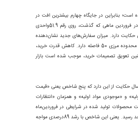
است؛ بنابراین در جایگاه چهارم بیشترین افت در
میان شاخص‌های بررسی‌شده قرار می‌گیرد. این شاخص در حالی در فروردین ماهی که گذشت، روی رقم 51.9واحدی
رسی جزئیات گزارش شامخ از افت 5.9واحدی آن حکایت دارد. میزان سفارش‌های جدید نشان‌دهنده
ادامه روند کاهشی در سمت تقاضاست و همچنان این شاخص با محدوده مرزی 50 فاصله دارد. کاهش قدرت خرید،
چنین تعویق تصمیمات خرید، موجب شده است بازار
مسال حکایت از این دارد که پنج شاخص یعنی «قیمت
» و «موجودی مواد اولیه» و همزمان «انتظارات
یمت محصولات تولید شده در شرایطی در فروردین‌ماه
امسال عدد 43واحد را نشان می‌داد که در اردیبهشت‌ماه به 81.3واحد رسید. یعنی این شاخص با رشد 89درصدی مواجه