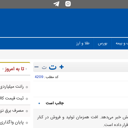
 و بیمه
بورس
طلا و ارز
تا به امروز
4209
کد مطلب :
رانت میلیاردی
ثبت قیمت کالا و خد
جالب است
۰
مصرف برق نزو
ش خبر می‌دهد. افت همزمان تولید و فروش در کنار
پایان واگذاری
رار داده است.