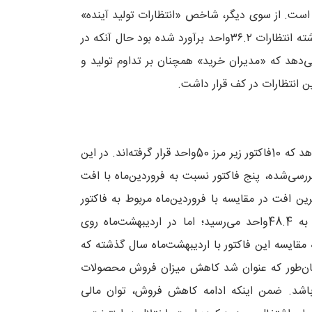
ست. از سوی دیگر، شاخص «انتظارات تولید آینده»
نیز با رشد ۲۶.۵درصدی، نسبت به ماه گذشته روبه‌رو است. ماه گذشته انتظارات ۳۶.۲واحد برآورد شده بود حال آنکه در
 مذکور نشان می‌دهد که «مدیران خرید» همچنان بر تداوم تولید و
ن انتظارات در کف قرار داشت.
نگاهی به جزئیات شامخ خودرو در اردیبهشت‌ماه امسال نشان می‌دهد که 10فاکتور زیر مرز 50واحد قرار گرفته‌اند. در این
بالای این مرز قرار دارند. همچنین از بین 12فاکتور بررسی‌شده، پنج فاکتور نسبت به فروردین‌ماه با افت
رین افت در مقایسه با فروردین‌ماه مربوط به فاکتور
«میزان فروش محصولات» می‌شود. این شاخص در فروردین‌ماه به 48.4واحد می‌رسید؛ اما در اردیبهشت‌ماه روی
د ثبت کند. البته مقایسه این فاکتور با اردیبهشت‌ماه سال گذشته که
 دارد. همان‌طور که عنوان شد کاهش میزان فروش محصولات
باشد. ضمن اینکه ادامه کاهش فروش، توان مالی