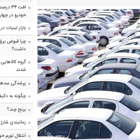
خودرو در چهار
بازار لبنیات د
چرا قبوض برق
داشت؟
گروه کالاهایی
شدند
پرشدگی سدها به 58درصد
چگونه به «کی
برنج چند؟
زمانبندی شارژ 
انتقال تورم خو