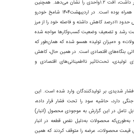
در مقایسه با فروردین‌ماه که شامخ خودرو روی عدد ۴۱.۶واحد قرار داشت، افت ۱.۲واحدی را نشان می‌دهد. همچنین
شامخ اردیبهشت نسبت به اردیبهشت سال گذشته نیز با کاهش همراه بوده است. در اردیبهشت۱۴۰۴ شامخ خودرو
۴۶.۲واحد ثبت شده بود، بنابراین طی یک دوره یک‌ساله این شاخص حدود ۱۱درصد کاهش داشته و فاصله خود را از مرز
رعت رشد و تضعیف وضعیت کسب‌وکارها مواجه شده
ت» و «میزان تولید» همسو شده که همان‌طور که
تی بنگاه‌های اقتصادی است. در همین حال، کاهش
 تولیدی، تحت‌تاثیر نااطمینانی‌های اقتصادی و
ار شدیدی بر تولیدکنندگان وارد شده است. این
نگی دارد، حاشیه سود را تحت فشار قرار داده،
ابل تامل در این گزارش به موجودی محصول (انبار)
به‌طوری‌که محصولات به‌دلیل نقص قطعه در انبار
ش قیمت محصولات، عرضه را متوقف کردند که همین