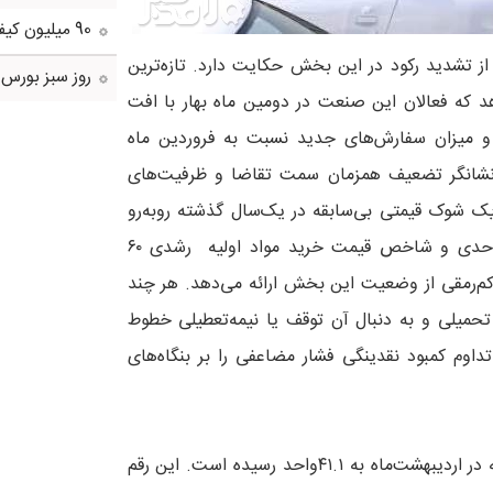
90 میلیون کیف پول برای ایرانی ها ساخته شد
از تشدید رکود در این بخش حکایت دارد. تازه‌ترین
روز سبز بورس
هد که فعالان این صنعت در دومین ماه بهار با افت
 میزان سفارش‌های جدید نسبت به فروردین ماه
نشانگر تضعیف همزمان سمت تقاضا و ظرفیت‌های
ک شوک قیمتی بی‌سابقه در یک‌سال گذشته روبه‌رو
شده؛ به‌طوری‌که شاخص قیمت محصولات تولیدشده جهشی ۸۹واحدی و شاخص قیمت خرید مواد اولیه رشدی ۶۰
 کم‌رمقی از وضعیت این بخش ارائه می‌دهد. هر چند
حمیلی و به دنبال آن توقف یا نیمه‌تعطیلی خطوط
داوم کمبود نقدینگی فشار مضاعفی را بر بنگاه‌های
بر اساس این گزارش، شامخ کل گروه وسایل نقلیه و قطعات وابسته در اردیبهشت‌ماه به ۴۱.۱واحد رسیده است. این رقم