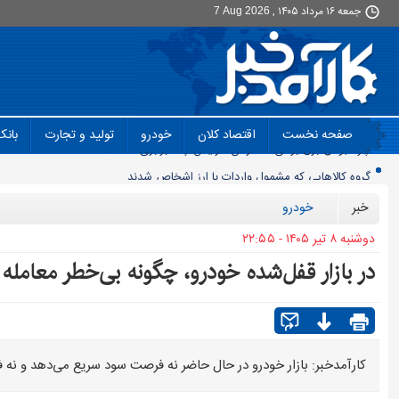
جمعه ۱۶ مرداد ۱۴۰۵ ,
7 Aug 2026
صفحه نخست
اقتصاد کلان
خودرو
تولید و تجارت
بانک
گروه کالاهایی که مشمول واردات با ارز اشخاص شدند
پرشدگی سدها به 58درصد رسید
خبر
خودرو
چگونه به «کیف پول ایران» وصل شویم؟
دوشنبه ۸ تير ۱۴۰۵ - ۲۲:۵۵
برنج چند؟
در بازار قفل‌شده خودرو، چگونه بی‌خطر معامله
زمانبندی شارژ کالابرگ تغییر کرد
انتقال تورم خودرو به بازار خدمات
90 میلیون کیف پول برای ایرانی ها ساخته شد
روز سبز بورس
کارآمدخبر: بازار خودرو در حال حاضر نه فرصت سود سریع می‌دهد و نه
معمای قیمت سکه امامی و بهار آزادی در دادگاه خانواده