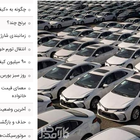
چگونه به «کی
برنج چند؟
زمانبندی شارژ 
انتقال تورم خو
90 میلیون کیف پول برای ایرانی ها ساخته شد
روز سبز بورس
معمای قیمت سک
خانواده
آخرین وضعیت 
حذف و بازگشت د
موتورسیکلت‌ها