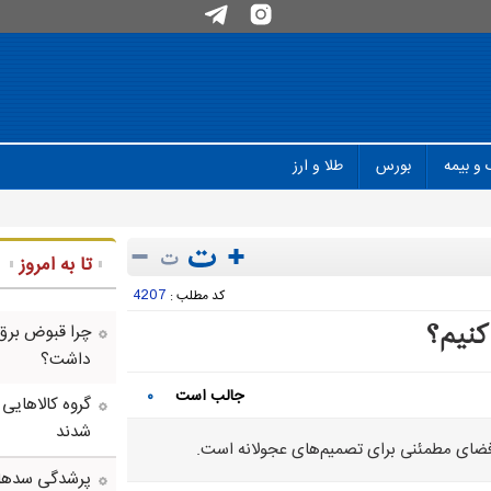
 و بیمه
بورس
طلا و ارز
تا به امروز
4207
کد مطلب :
 کنیم؟
چرا قبوض برق
داشت؟
جالب است
۰
گروه کالاهایی
شدند
 فضای مطمئنی برای تصمیم‌های عجولانه است.
پرشدگی سدها به 58درصد