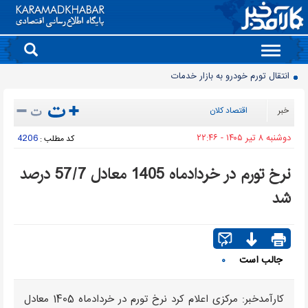
Toggle
navigation
انتقال تورم خودرو به بازار خدمات
90 میلیون کیف پول برای ایرانی ها ساخته شد
خبر
اقتصاد کلان
روز سبز بورس
دوشنبه ۸ تير ۱۴۰۵ - ۲۲:۴۶
4206
کد مطلب :
معمای قیمت سکه امامی و بهار آزادی در دادگاه خانواده
آخرین وضعیت سدهای تهران اعلام شد
نرخ تورم در خرداد‌ماه 1405 معادل 57/7 درصد
حذف و بازگشت دوباره تلگرام به فروشگاه برنامه اپل
شد
موتورسیکلت‌های برقی مشتری ندارند/ کمبود زیرساخت یا بی‌میلی مردم؟
سدهای مهم کشور چقدر آب دارند؟
جمعیت ایران از ۸۷ میلیون نفر عبور کرد
جالب است
۰
قیمت برق تابستانی به اوج زمستانی رسید
کارآمدخبر: مرکزی اعلام کرد نرخ تورم در خرداد‌ماه 1405 معادل