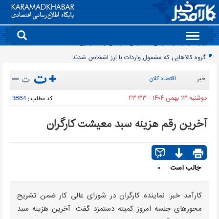
Toggle
navigation
گروه کالاهایی که مشمول واردات با ارز اشخاص شدند
پرشدگی سدها به 58درصد رسید
خبر
اقتصاد کلان
چگونه به «کیف پول ایران» وصل شویم؟
دوشنبه ۱۳ بهمن ۱۴۰۴ - ۲۳:۳۳
3864
کد مطلب :
برنج چند؟
زمانبندی شارژ کالابرگ تغییر کرد
آخرین رقم هزینه سبد معیشت کارگران
انتقال تورم خودرو به بازار خدمات
90 میلیون کیف پول برای ایرانی ها ساخته شد
روز سبز بورس
جالب است
۰
معمای قیمت سکه امامی و بهار آزادی در دادگاه خانواده
چرا قبوض برق برخی مشترکان افزایش چند برابری داشت؟
کارآمد خبر: نماینده کارگران در شورای عالی کار ضمن تشریح
محورهای جلسه امروز کمیته دستمزد گفت: آخرین هزینه سبد