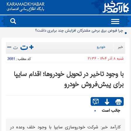
Toggle
چرا قبوض برق برخی مشترکان افزایش چند برابری داشت؟
navigation
گروه کالاهایی که مشمول واردات با ارز اشخاص شدند
پرشدگی سدها به 58درصد رسید
خبر
خودرو
چگونه به «کیف پول ایران» وصل شویم؟
شنبه ۸ آذر ۱۴۰۴ - ۲۱:۳۶
3681
کد مطلب :
برنج چند؟
زمانبندی شارژ کالابرگ تغییر کرد
با وجود تاخیر در تحویل خودروها؛ اقدام سایپا
انتقال تورم خودرو به بازار خدمات
برای پیش‌فروش خودرو
90 میلیون کیف پول برای ایرانی ها ساخته شد
روز سبز بورس
معمای قیمت سکه امامی و بهار آزادی در دادگاه خانواده
جالب است
۰
کارآمد خبر: شرکت خودروسازی سایپا با وجود خلف وعده در