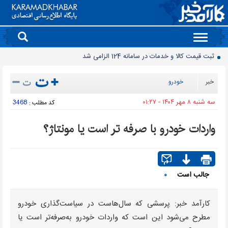
Toggle
navigation
ثبت قیمت کالا و خدمات در سامانه 124 الزامی شد
مصرف برق نزولی شد
خبر
خودرو
پایان واگذاری سنتی پهنه های معدنی
سه شنبه ۸ مهر ۱۴۰۴ - ۰۱:۲۷
3468
کد مطلب :
افت ۳۴ درصدی فروش خودروسازان؛ ۱۵۵ هزار خودرو در چهار ماه فروخته شد
بازار لبنیات در انتظار بازگشت تقاضا
واردات خودرو با صرفه تر است یا مونتاژ؟
چرا قبوض برق برخی مشترکان افزایش چند برابری داشت؟
گروه کالاهایی که مشمول واردات با ارز اشخاص شدند
پرشدگی سدها به 58درصد رسید
جالب است
۰
چگونه به «کیف پول ایران» وصل شویم؟
رانت میلیاردی واردات خودرو
کارآمد خبر: پرسشی که سال‌هاست در سیاست‌گذاری خودرو
مطرح می‌شود این است که واردات خودرو به‌صرفه‌تر است یا