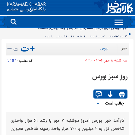
Toggle
navigation
گروه کالاهایی که مشمول واردات با ارز اشخاص شدند
پرشدگی سدها به 58درصد رسید
خبر
بورس
چگونه به «کیف پول ایران» وصل شویم؟
سه شنبه ۸ مهر ۱۴۰۴ - ۰۱:۲۶
3467
کد مطلب :
برنج چند؟
زمانبندی شارژ کالابرگ تغییر کرد
روز سبز بورس
انتقال تورم خودرو به بازار خدمات
90 میلیون کیف پول برای ایرانی ها ساخته شد
روز سبز بورس
جالب است
۰
معمای قیمت سکه امامی و بهار آزادی در دادگاه خانواده
چرا قبوض برق برخی مشترکان افزایش چند برابری داشت؟
کارآمد خبر: بورس امروز دوشنبه ۷ مهر با رشد ۶۱ هزار واحدی
شاخص کل به ۲ میلیون و ۷۰۰ هزار واحد رسید؛ شاخص هم‌وزن