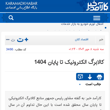
Toggle
navigation
90 میلیون کیف پول برای ایرانی ها ساخته شد
روز سبز بورس
خبر
اقتصاد کلان
معمای قیمت سکه امامی و بهار آزادی در دادگاه خانواده
سه شنبه ۸ مهر ۱۴۰۴ - ۰۱:۲۴
3466
کد مطلب :
آخرین وضعیت سدهای تهران اعلام شد
حذف و بازگشت دوباره تلگرام به فروشگاه برنامه اپل
کالابرگ الکترونیک تا پایان 1404
موتورسیکلت‌های برقی مشتری ندارند/ کمبود زیرساخت یا بی‌میلی مردم؟
سدهای مهم کشور چقدر آب دارند؟
جمعیت ایران از ۸۷ میلیون نفر عبور کرد
جالب است
۰
قیمت برق تابستانی به اوج زمستانی رسید
انتقال تورم خودرو به بازار خدمات
کارآمد خبر: به گفته مشاور رئیس جمهور منابع کالابرگ الکترونیکی
تا پایان سال محقق شده است با این حال تداوم آن در سال