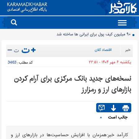
Toggle
navigation
90 میلیون کیف پول برای ایرانی ها ساخته شد
روز سبز بورس
خبر
اقتصاد کلان
معمای قیمت سکه امامی و بهار آزادی در دادگاه خانواده
يکشنبه ۶ مهر ۱۴۰۴ - ۲۲:۵۱
3463
کد مطلب :
آخرین وضعیت سدهای تهران اعلام شد
حذف و بازگشت دوباره تلگرام به فروشگاه برنامه اپل
نسخه‌های جدید بانک مرکزی برای آرام کردن
موتورسیکلت‌های برقی مشتری ندارند/ کمبود زیرساخت یا بی‌میلی مردم؟
بازارهای ارز و رمزارز
سدهای مهم کشور چقدر آب دارند؟
جمعیت ایران از ۸۷ میلیون نفر عبور کرد
قیمت برق تابستانی به اوج زمستانی رسید
جالب است
۰
انتقال تورم خودرو به بازار خدمات
کارآمد خبر:همزمان با افزایش حساسیت‌ها در بازارهای ارز و