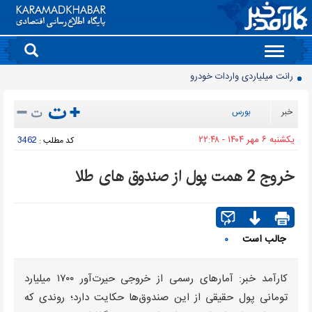
Toggle
رانت میلیاردی واردات خودرو
navigation
ثبت قیمت کالا و خدمات در سامانه 124 الزامی شد
مصرف برق نزولی شد
خبر
بورس
پایان واگذاری سنتی پهنه های معدنی
يکشنبه ۶ مهر ۱۴۰۴ - ۲۲:۴۸
3462
کد مطلب :
افت ۳۴ درصدی فروش خودروسازان؛ ۱۵۵ هزار خودرو در چهار ماه فروخته شد
بازار لبنیات در انتظار بازگشت تقاضا
خروج 2 همت پول از صندوق های طلا
چرا قبوض برق برخی مشترکان افزایش چند برابری داشت؟
گروه کالاهایی که مشمول واردات با ارز اشخاص شدند
پرشدگی سدها به 58درصد رسید
جالب است
۰
چگونه به «کیف پول ایران» وصل شویم؟
کارآمد خبر: آمارهای رسمی از خروجی حیرت‌آور ۱۷۰۰ میلیارد
تومانی پول حقیقی از این صندوق‌ها حکایت دارد؛ روندی که