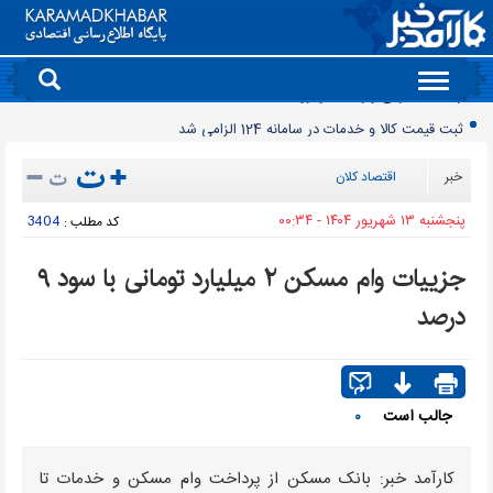
Toggle
navigation
ثبت قیمت کالا و خدمات در سامانه 124 الزامی شد
مصرف برق نزولی شد
خبر
اقتصاد کلان
پایان واگذاری سنتی پهنه های معدنی
پنجشنبه ۱۳ شهريور ۱۴۰۴ - ۰۰:۳۴
3404
کد مطلب :
افت ۳۴ درصدی فروش خودروسازان؛ ۱۵۵ هزار خودرو در چهار ماه فروخته شد
بازار لبنیات در انتظار بازگشت تقاضا
جزییات وام مسکن ۲ میلیارد تومانی با سود ۹
چرا قبوض برق برخی مشترکان افزایش چند برابری داشت؟
درصد
گروه کالاهایی که مشمول واردات با ارز اشخاص شدند
پرشدگی سدها به 58درصد رسید
چگونه به «کیف پول ایران» وصل شویم؟
جالب است
۰
رانت میلیاردی واردات خودرو
کارآمد خبر: بانک مسکن از پرداخت وام مسکن و خدمات تا