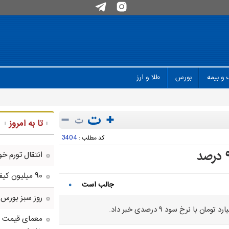
 و بیمه
بورس
طلا و ارز
تا به امروز
3404
کد مطلب :
انتقال تورم خو
90 میلیون کیف پول برای ایرانی ها ساخته شد
جالب است
۰
روز سبز بورس
معمای قیمت سک