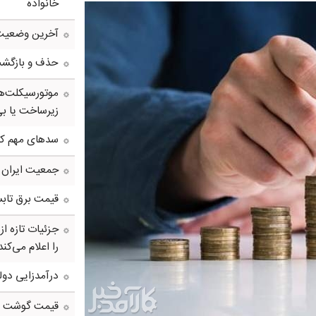
خانواده
آخرین وضعیت 
حذف و بازگشت د
موتورسیکلت‌ها
زیرساخت یا بی
سدهای مهم کش
جمعیت ایران از ۸۷ میلیون نفر عبو
قیمت برق تابس
جزئیات تازه ا
را اعلام می‌کند
درآمدزایی دول
قیمت گوشت و م