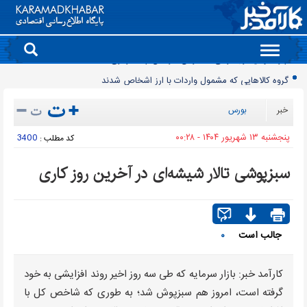
Toggle
navigation
گروه کالاهایی که مشمول واردات با ارز اشخاص شدند
پرشدگی سدها به 58درصد رسید
خبر
بورس
چگونه به «کیف پول ایران» وصل شویم؟
پنجشنبه ۱۳ شهريور ۱۴۰۴ - ۰۰:۲۸
3400
کد مطلب :
برنج چند؟
زمانبندی شارژ کالابرگ تغییر کرد
سبزپوشی تالار شیشه‌ای در آخرین روز کاری
انتقال تورم خودرو به بازار خدمات
90 میلیون کیف پول برای ایرانی ها ساخته شد
روز سبز بورس
جالب است
۰
معمای قیمت سکه امامی و بهار آزادی در دادگاه خانواده
چرا قبوض برق برخی مشترکان افزایش چند برابری داشت؟
کارآمد خبر: بازار سرمایه که طی سه روز اخیر روند افزایشی به خود
گرفته است، امروز هم سبزپوش شد؛ به طوری که شاخص کل با