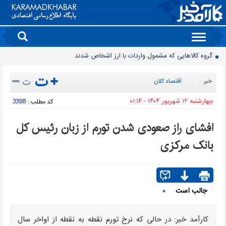
Toggle
navigation
گروه کالاهایی که مشمول واردات با ارز اشخاص شدند
پرشدگی سدها به 58درصد رسید
خبر
اقتصاد کلان
چگونه به «کیف پول ایران» وصل شویم؟
چهارشنبه ۱۲ شهريور ۱۴۰۴ - ۰۱:۱۴
3398
کد مطلب :
برنج چند؟
زمانبندی شارژ کالابرگ تغییر کرد
افشای راز صعودی شدن تورم از زبان رئیس کل
انتقال تورم خودرو به بازار خدمات
بانک مرکزی
90 میلیون کیف پول برای ایرانی ها ساخته شد
روز سبز بورس
معمای قیمت سکه امامی و بهار آزادی در دادگاه خانواده
جالب است
۰
چرا قبوض برق برخی مشترکان افزایش چند برابری داشت؟
کارآمد خبر: در حالی که نرخ تورم نقطه به نقطه از اواخر سال