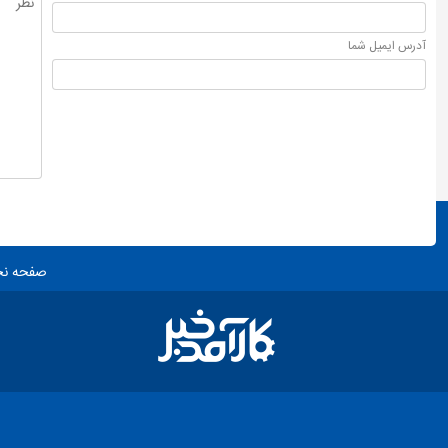
آدرس ايميل شما
صفحه ن