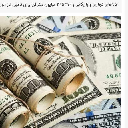
کالاهای تجاری و بازرگانی و ۳۶۵۳۷۰ میلیون دلار آن برای تامین ارز مورد نیاز بخش خدمات بوده است.
انتقال تورم خودرو به بازار خدمات