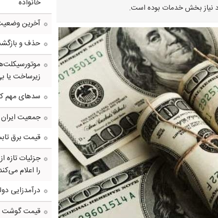
خانواده
آخرین وضعیت 
حذف و بازگشت د
موتورسیکلت‌ها
زیرساخت یا بی
سدهای مهم کش
جمعیت ایران از ۸۷ میلیون نفر عبو
قیمت برق تابس
جزئیات تازه ا
را اعلام می‌کند
درآمدزایی دول
قیمت گوشت و م