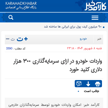
Toggle
navigation
90 میلیون کیف پول برای ایرانی ها ساخته شد
روز سبز بورس
خبر
خودرو
معمای قیمت سکه امامی و بهار آزادی در دادگاه خانواده
شنبه ۸ شهريور ۱۴۰۴ - ۲۳:۱۸
3390
کد مطلب :
آخرین وضعیت سدهای تهران اعلام شد
حذف و بازگشت دوباره تلگرام به فروشگاه برنامه اپل
واردات خودرو در ازای سرمایه‌گذاری ۳۰۰ هزار
موتورسیکلت‌های برقی مشتری ندارند/ کمبود زیرساخت یا بی‌میلی مردم؟
دلاری کلید خورد
سدهای مهم کشور چقدر آب دارند؟
جمعیت ایران از ۸۷ میلیون نفر عبور کرد
قیمت برق تابستانی به اوج زمستانی رسید
جالب است
۰
انتقال تورم خودرو به بازار خدمات
کارآمد خبر: امکان واردات خودرو توسط سرمایه‌گذاران خارجی