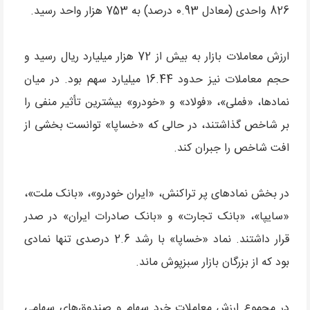
826 واحدی (معادل 0.93 درصد) به 753 هزار واحد رسید.
ارزش معاملات بازار به بیش از 72 هزار میلیارد ریال رسید و
حجم معاملات نیز حدود 16.44 میلیارد سهم بود. در میان
نمادها، «فملی»، «فولاد» و «خودرو» بیشترین تأثیر منفی را
بر شاخص گذاشتند، در حالی که «خساپا» توانست بخشی از
افت شاخص را جبران کند.
در بخش نمادهای پر تراکنش، «ایران خودرو»، «بانک ملت»،
«سایپا»، «بانک تجارت» و «بانک صادرات ایران» در صدر
قرار داشتند. نماد «خساپا» با رشد 2.6 درصدی تنها نمادی
بود که از بزرگان بازار سبزپوش ماند.
در مجموع ارزش معاملات خرد سهام و صندوق‌های سهامی