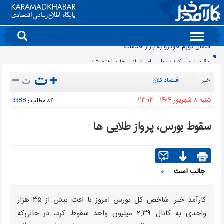
Toggle
navigation
90 میلیون کیف پول برای ایرانی ها ساخته شد
روز سبز بورس
خبر
اقتصاد کلان
معمای قیمت سکه امامی و بهار آزادی در دادگاه خانواده
شنبه ۸ شهريور ۱۴۰۴ - ۲۳:۱۳
3388
کد مطلب :
آخرین وضعیت سدهای تهران اعلام شد
حذف و بازگشت دوباره تلگرام به فروشگاه برنامه اپل
سقوط بورس، پرواز طلایی ها
موتورسیکلت‌های برقی مشتری ندارند/ کمبود زیرساخت یا بی‌میلی مردم؟
سدهای مهم کشور چقدر آب دارند؟
جمعیت ایران از ۸۷ میلیون نفر عبور کرد
جالب است
۰
قیمت برق تابستانی به اوج زمستانی رسید
انتقال تورم خودرو به بازار خدمات
کارآمد خبر: شاخص کل بورس امروز با افت بیش از ۳۵ هزار
واحدی به کانال ۲.۳۹ میلیون واحد سقوط کرد، در حالی‌که