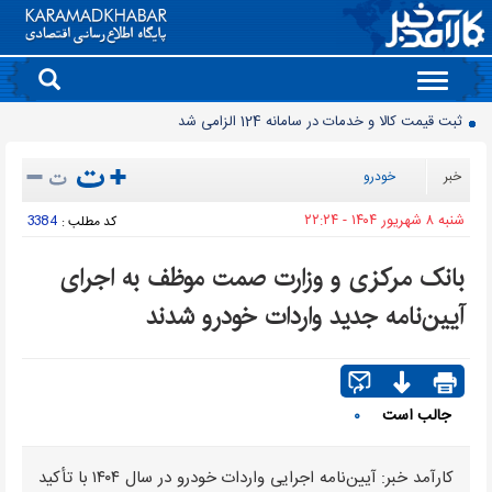
Toggle
navigation
ثبت قیمت کالا و خدمات در سامانه 124 الزامی شد
مصرف برق نزولی شد
خبر
خودرو
پایان واگذاری سنتی پهنه های معدنی
شنبه ۸ شهريور ۱۴۰۴ - ۲۲:۲۴
3384
کد مطلب :
افت ۳۴ درصدی فروش خودروسازان؛ ۱۵۵ هزار خودرو در چهار ماه فروخته شد
بازار لبنیات در انتظار بازگشت تقاضا
بانک مرکزی و وزارت صمت موظف به اجرای
چرا قبوض برق برخی مشترکان افزایش چند برابری داشت؟
آیین‌نامه جدید واردات خودرو شدند
گروه کالاهایی که مشمول واردات با ارز اشخاص شدند
پرشدگی سدها به 58درصد رسید
چگونه به «کیف پول ایران» وصل شویم؟
جالب است
۰
رانت میلیاردی واردات خودرو
کارآمد خبر: آیین‌نامه اجرایی واردات خودرو در سال ۱۴۰۴ با تأکید