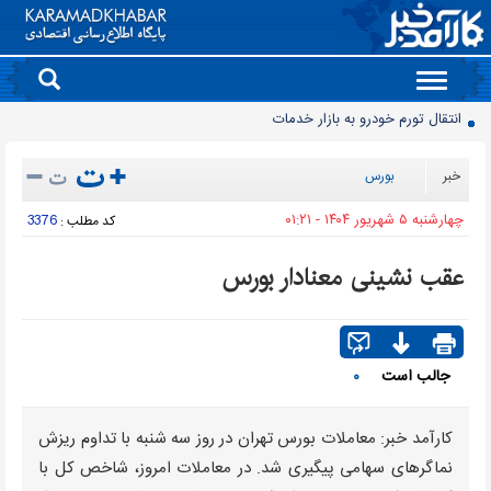
Toggle
navigation
90 میلیون کیف پول برای ایرانی ها ساخته شد
روز سبز بورس
خبر
بورس
معمای قیمت سکه امامی و بهار آزادی در دادگاه خانواده
چهارشنبه ۵ شهريور ۱۴۰۴ - ۰۱:۲۱
3376
کد مطلب :
آخرین وضعیت سدهای تهران اعلام شد
حذف و بازگشت دوباره تلگرام به فروشگاه برنامه اپل
عقب نشینی معنادار بورس
موتورسیکلت‌های برقی مشتری ندارند/ کمبود زیرساخت یا بی‌میلی مردم؟
سدهای مهم کشور چقدر آب دارند؟
جمعیت ایران از ۸۷ میلیون نفر عبور کرد
جالب است
۰
قیمت برق تابستانی به اوج زمستانی رسید
انتقال تورم خودرو به بازار خدمات
کارآمد خبر: معاملات بورس تهران در روز سه شنبه با تداوم ریزش
نماگرهای سهامی پیگیری شد. در معاملات امروز، شاخص کل با