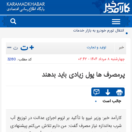
Toggle
انتقال تورم خودرو به بازار خدمات
navigation
90 میلیون کیف پول برای ایرانی ها ساخته شد
روز سبز بورس
خبر
تولید و تجارت
معمای قیمت سکه امامی و بهار آزادی در دادگاه خانواده
چهارشنبه ۸ مرداد ۱۴۰۴ - ۰۲:۴۲
3280
کد مطلب :
آخرین وضعیت سدهای تهران اعلام شد
حذف و بازگشت دوباره تلگرام به فروشگاه برنامه اپل
پرمصرف ها پول زیادی باید بدهند
موتورسیکلت‌های برقی مشتری ندارند/ کمبود زیرساخت یا بی‌میلی مردم؟
سدهای مهم کشور چقدر آب دارند؟
جمعیت ایران از ۸۷ میلیون نفر عبور کرد
جالب است
۰
قیمت برق تابستانی به اوج زمستانی رسید
کارآمد خبر: وزیر نیرو با تأکید بر لزوم اجرای عدالت در توزیع آب
شرب به‌اندازه نیاز مصرف گفت: من دارم تلاش می‌کنم پیشنهادی