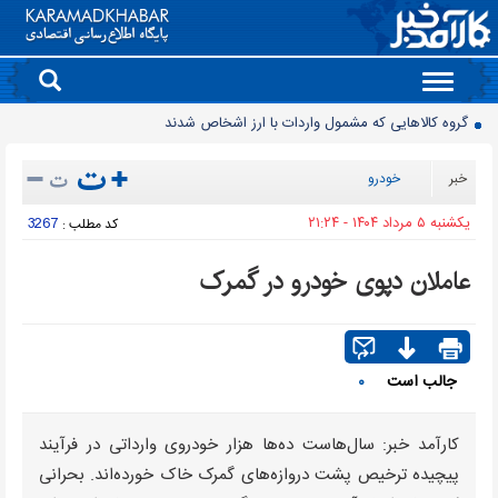
Toggle
navigation
گروه کالاهایی که مشمول واردات با ارز اشخاص شدند
پرشدگی سدها به 58درصد رسید
خبر
خودرو
چگونه به «کیف پول ایران» وصل شویم؟
يکشنبه ۵ مرداد ۱۴۰۴ - ۲۱:۲۴
3267
کد مطلب :
برنج چند؟
زمانبندی شارژ کالابرگ تغییر کرد
عاملان دپوی خودرو در گمرک
انتقال تورم خودرو به بازار خدمات
90 میلیون کیف پول برای ایرانی ها ساخته شد
روز سبز بورس
جالب است
۰
معمای قیمت سکه امامی و بهار آزادی در دادگاه خانواده
چرا قبوض برق برخی مشترکان افزایش چند برابری داشت؟
کارآمد خبر: سال‌هاست ده‌ها هزار خودروی وارداتی در فرآیند
پیچیده ترخیص پشت دروازه‌های گمرک خاک خورده‌اند. بحرانی