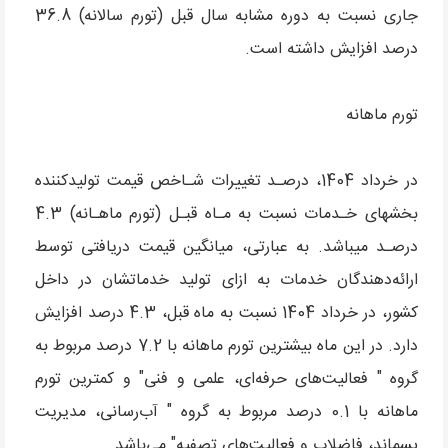
جاری نسبت به دوره مشابه سال قبل (تورم سالانه) 36.8
درصد افزایش داشته است.
تورم ماهانه
در خرداد 1404، درصـد تغییرات شـاخص قیمت تولیدکننده
بخش­های خـدمات نسبت به مـاه قبـل (تورم ماهـانه) 4.3
درصـد می­باشد. به عبارتی، میانگین قیمت دریافتی توسط
ارائه‌دهندگان خدمات به ازای تولید خدماتشان در داخل
کشور، در خرداد 1404 نسبت به ماه قبل، 4.3 درصد افزایش
دارد. در این ماه بیش­ترین تورم ماهانه با 7.2 درصد مربوط به
گروه " فعالیت‌های حرفه‌ای، علمی و فنی" و کم­ترین تورم
ماهانه با 0.1 درصد مربوط به گروه " آب‌رسانی، مدیریت
پسماند، فاضلاب و فعالیت‌های تصفیه" می‌باشد.