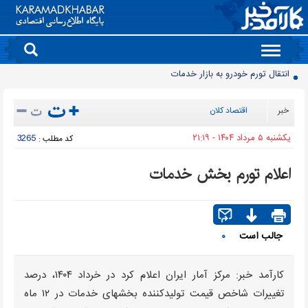
Toggle
navigation
90 میلیون کیف پول برای ایرانی ها ساخته شد
روز سبز بورس
خبر
اقتصاد کلان
معمای قیمت سکه امامی و بهار آزادی در دادگاه خانواده
يکشنبه ۵ مرداد ۱۴۰۴ - ۲۱:۱۹
3265
کد مطلب :
آخرین وضعیت سدهای تهران اعلام شد
حذف و بازگشت دوباره تلگرام به فروشگاه برنامه اپل
اعلام تورم بخش خدمات
موتورسیکلت‌های برقی مشتری ندارند/ کمبود زیرساخت یا بی‌میلی مردم؟
سدهای مهم کشور چقدر آب دارند؟
جمعیت ایران از ۸۷ میلیون نفر عبور کرد
جالب است
۰
قیمت برق تابستانی به اوج زمستانی رسید
انتقال تورم خودرو به بازار خدمات
کارآمد خبر: مرکز آمار ایران اعلام کرد در خرداد ۱۴۰۴، درصد
تغییرات شاخص قیمت تولیدکننده بخش­های خدمات در ۱۲ ماه