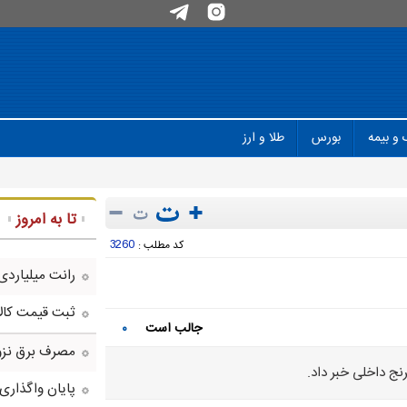
 و بیمه
بورس
طلا و ارز
تا به امروز
3260
کد مطلب :
رانت میلیاردی
ثبت قیمت کالا و خد
جالب است
۰
مصرف برق نزو
نج داخلی خبر داد.
پایان واگذاری