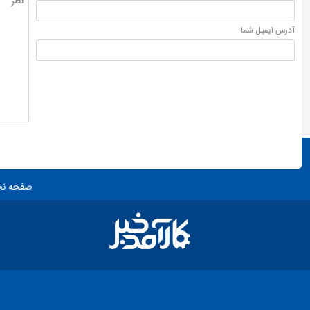
آدرس ايميل شما
صفحه ن