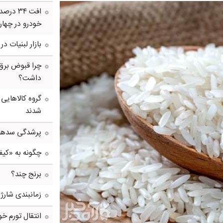
خودرو در چهار
بازار لبنیات د
چرا قبوض برق
داشت؟
گروه کالاهایی
شدند
پرشدگی سدها به 58درصد
چگونه به «کی
برنج چند؟
زمانبندی شارژ 
انتقال تورم خو