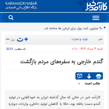
Toggle
navigation
90 میلیون کیف پول برای ایرانی ها ساخته شد
روز سبز بورس
خبر
تولید و تجارت
معمای قیمت سکه امامی و بهار آزادی در دادگاه خانواده
شنبه ۴ مرداد ۱۴۰۴ - ۰۱:۱۰
3253
کد مطلب :
آخرین وضعیت سدهای تهران اعلام شد
حذف و بازگشت دوباره تلگرام به فروشگاه برنامه اپل
گندم خارجی به سفره‌های مردم بازگشت
موتورسیکلت‌های برقی مشتری ندارند/ کمبود زیرساخت یا بی‌میلی مردم؟
سدهای مهم کشور چقدر آب دارند؟
جمعیت ایران از ۸۷ میلیون نفر عبور کرد
جالب است
۰
قیمت برق تابستانی به اوج زمستانی رسید
انتقال تورم خودرو به بازار خدمات
کارآمد خبر: در حالی که سال گذشته ایران به خودکفایی در تولید
گندم دست یافته بود، حالا با کاهش تولید داخلی، واردات دوباره