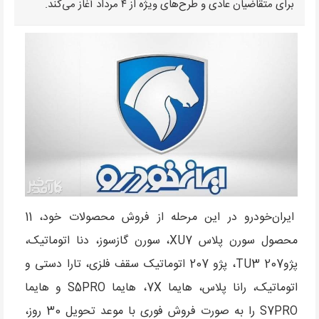
برای متقاضیان عادی و طرح‌های ویژه از ۴ مرداد آغاز می‌کند.
ایران‌خودرو در این مرحله از فروش محصولات خود، 11
محصول سورن پلاس XU7، سورن گازسوز، دنا اتوماتیک،
پژو207 TU3، پژو 207 اتوماتیک سقف فلزی، تارا دستی و
اتوماتیک، رانا پلاس، هایما 7X، هایما S5PRO و هایما
S7PRO را به صورت فروش فوری با موعد تحویل 30 روز،