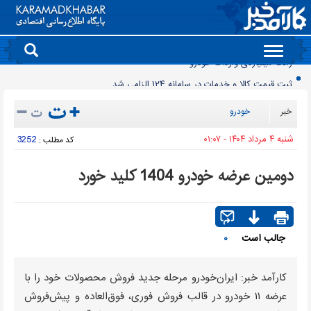
Toggle
navigation
ثبت قیمت کالا و خدمات در سامانه 124 الزامی شد
مصرف برق نزولی شد
خبر
خودرو
پایان واگذاری سنتی پهنه های معدنی
شنبه ۴ مرداد ۱۴۰۴ - ۰۱:۰۷
3252
کد مطلب :
افت ۳۴ درصدی فروش خودروسازان؛ ۱۵۵ هزار خودرو در چهار ماه فروخته شد
بازار لبنیات در انتظار بازگشت تقاضا
دومین عرضه خودرو 1404 کلید خورد
چرا قبوض برق برخی مشترکان افزایش چند برابری داشت؟
گروه کالاهایی که مشمول واردات با ارز اشخاص شدند
پرشدگی سدها به 58درصد رسید
جالب است
۰
چگونه به «کیف پول ایران» وصل شویم؟
رانت میلیاردی واردات خودرو
کارآمد خبر: ایران‌خودرو مرحله جدید فروش محصولات خود را با
عرضه ۱۱ خودرو در قالب فروش فوری، فوق‌العاده و پیش‌فروش