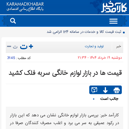
Toggle
navigation
ثبت قیمت کالا و خدمات در سامانه 124 الزامی شد
مصرف برق نزولی شد
خبر
تولید و تجارت
پایان واگذاری سنتی پهنه های معدنی
دوشنبه ۱۹ خرداد ۱۴۰۴ - ۲۱:۳۴
3145
کد مطلب :
افت ۳۴ درصدی فروش خودروسازان؛ ۱۵۵ هزار خودرو در چهار ماه فروخته شد
بازار لبنیات در انتظار بازگشت تقاضا
قیمت ها در بازار لوازم خانگی سربه فلک کشید
چرا قبوض برق برخی مشترکان افزایش چند برابری داشت؟
گروه کالاهایی که مشمول واردات با ارز اشخاص شدند
پرشدگی سدها به 58درصد رسید
جالب است
۰
چگونه به «کیف پول ایران» وصل شویم؟
رانت میلیاردی واردات خودرو
کارآمد خبر: بررسی بازار لوازم خانگی نشان می دهد که این بازار
در رکود عمیقی به سر می برد و اغلب مصرف کنندگان صرفا در