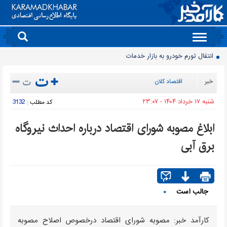
Toggle
navigation
انتقال تورم خودرو به بازار خدمات
90 میلیون کیف پول برای ایرانی ها ساخته شد
خبر
اقتصاد کلان
روز سبز بورس
شنبه ۱۷ خرداد ۱۴۰۴ - ۲۳:۰۷
3132
کد مطلب :
معمای قیمت سکه امامی و بهار آزادی در دادگاه خانواده
آخرین وضعیت سدهای تهران اعلام شد
ابلاغ مصوبه شورای اقتصاد درباره احداث نیروگاه
حذف و بازگشت دوباره تلگرام به فروشگاه برنامه اپل
برق آبی
موتورسیکلت‌های برقی مشتری ندارند/ کمبود زیرساخت یا بی‌میلی مردم؟
سدهای مهم کشور چقدر آب دارند؟
جمعیت ایران از ۸۷ میلیون نفر عبور کرد
جالب است
۰
قیمت برق تابستانی به اوج زمستانی رسید
کارآمد خبر: مصوبه شورای اقتصاد درخصوص اصلاح مصوبه